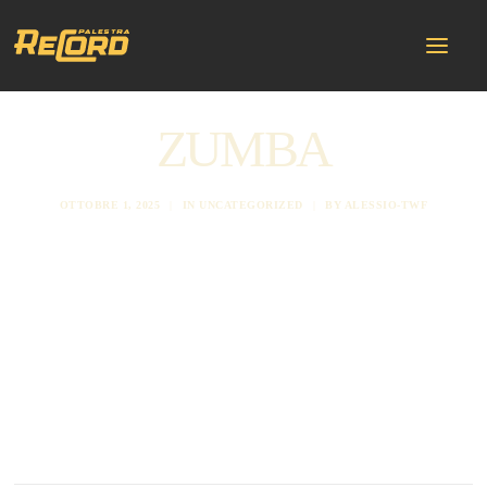
ZUMBA
OTTOBRE 1, 2025
|
IN
UNCATEGORIZED
|
BY
ALESSIO-TWF