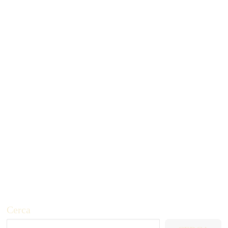
Pilates
by Alessio-TWF
Cerca